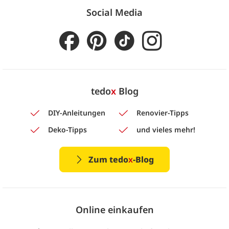
Social Media
tedo
x
Blog
DIY-Anleitungen
Renovier-Tipps
Deko-Tipps
und vieles mehr!
Zum tedo
x
-Blog
Online einkaufen