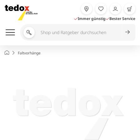
Zum
Inhalt
springen
Immer günstig
Bester Service
Shop
und
Ratgeber
Startseite
Faltvorhänge
durchsuchen