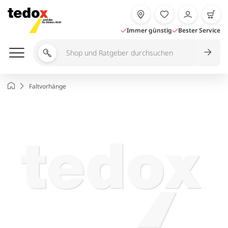
Zum
Inhalt
springen
Immer günstig
Bester Service
Shop
und
Ratgeber
Startseite
Faltvorhänge
durchsuchen