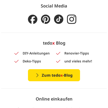
Social Media
tedo
x
Blog
DIY-Anleitungen
Renovier-Tipps
Deko-Tipps
und vieles mehr!
Zum tedo
x
-Blog
Online einkaufen