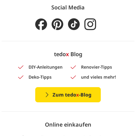
Social Media
tedo
x
Blog
DIY-Anleitungen
Renovier-Tipps
Deko-Tipps
und vieles mehr!
Zum tedo
x
-Blog
Online einkaufen