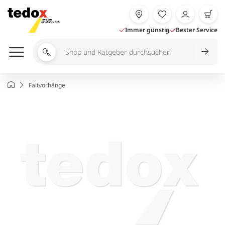
Zum
Inhalt
springen
Immer günstig
Bester Service
Shop
und
Ratgeber
Startseite
Faltvorhänge
durchsuchen