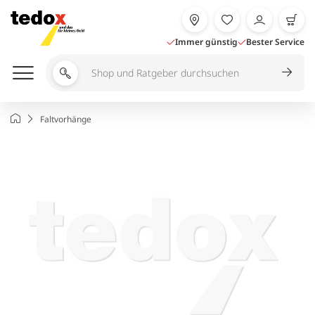
Zum
Inhalt
springen
Immer günstig
Bester Service
Shop
und
Ratgeber
Startseite
Faltvorhänge
durchsuchen