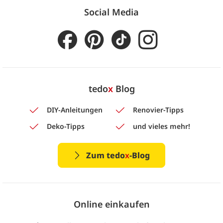
Social Media
tedo
x
Blog
DIY-Anleitungen
Renovier-Tipps
Deko-Tipps
und vieles mehr!
Zum tedo
x
-Blog
Online einkaufen