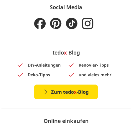
Social Media
tedo
x
Blog
DIY-Anleitungen
Renovier-Tipps
Deko-Tipps
und vieles mehr!
Zum tedo
x
-Blog
Online einkaufen