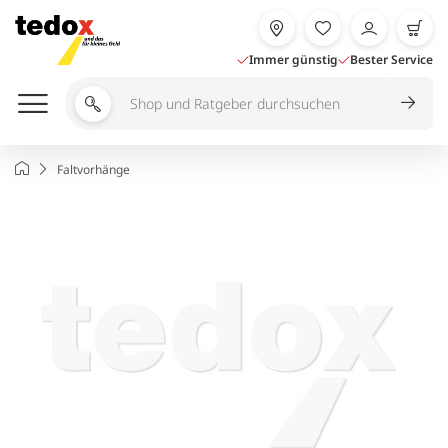
Zum
Inhalt
springen
Immer günstig
Bester Service
Shop
und
Ratgeber
Startseite
Faltvorhänge
durchsuchen