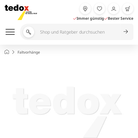
Zum
Inhalt
springen
Immer günstig
Bester Service
Shop
und
Ratgeber
Startseite
Faltvorhänge
durchsuchen