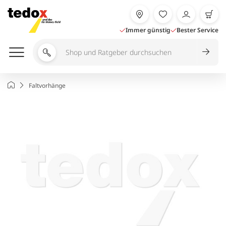
Zum
Inhalt
springen
Immer günstig
Bester Service
Shop
und
Ratgeber
Startseite
Faltvorhänge
durchsuchen