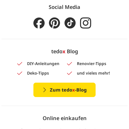
Social Media
tedo
x
Blog
DIY-Anleitungen
Renovier-Tipps
Deko-Tipps
und vieles mehr!
Zum tedo
x
-Blog
Online einkaufen