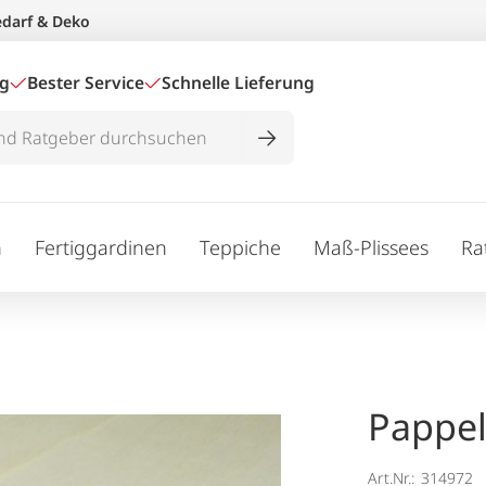
edarf & Deko
ig
Bester Service
Schnelle Lieferung
n
Fertiggardinen
Teppiche
Maß-Plissees
Ra
Pappel
Art.Nr.:
314972