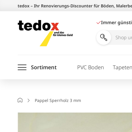
Zum
tedox – Ihr Renovierungs-Discounter für Böden, Malerb
Inhalt
springen
Immer günst
Shop
und
Ratgeber
Sortiment
PVC Boden
Tapete
durchsuchen
Startseite
Pappel Sperrholz 3 mm