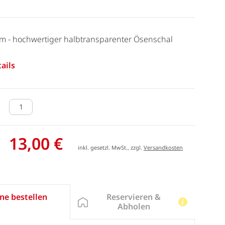
cm - hochwertiger halbtransparenter Ösenschal
ails
13,00 €
inkl. gesetzl. MwSt., zzgl.
Versandkosten
Reservieren &
ne bestellen
Abholen