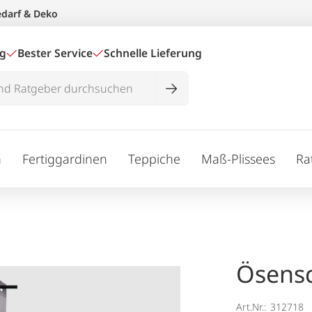
edarf & Deko
ig
Bester Service
Schnelle Lieferung
n
Fertiggardinen
Teppiche
Maß-Plissees
Ra
Ösensc
Art.Nr.:
312718