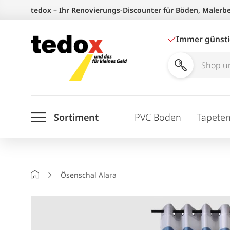
Zum
tedox – Ihr Renovierungs-Discounter für Böden, Malerb
Inhalt
springen
Immer günst
Shop
und
Ratgeber
Sortiment
PVC Boden
Tapete
durchsuchen
Startseite
Ösenschal Alara