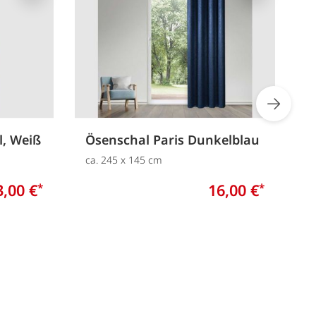
l, Weiß
Ösenschal Paris Dunkelblau
Ö
ca. 245 x 145 cm
c
3,00 €
16,00 €
*
*