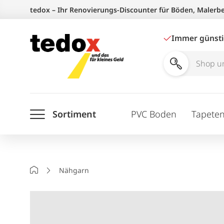
Zum
tedox – Ihr Renovierungs-Discounter für Böden, Malerb
Inhalt
springen
Immer günst
Shop
und
Ratgeber
Sortiment
PVC Boden
Tapete
durchsuchen
Startseite
Nähgarn