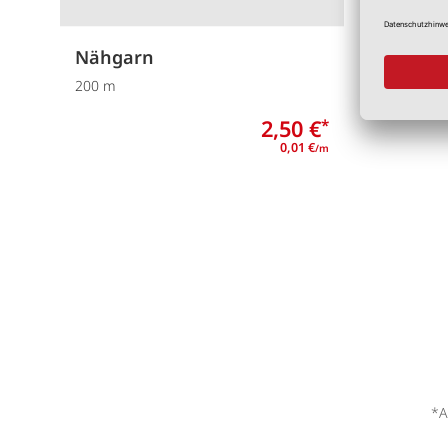
Nähgarn
Nähga
200 m
1000 m
2,50 €
*
0,01 €
/m
*A