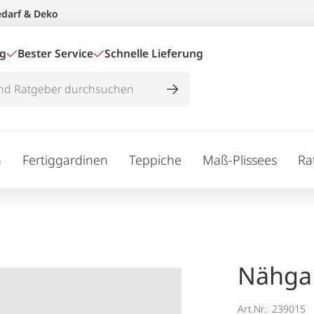
edarf & Deko
ig
Bester Service
Schnelle Lieferung
n
Fertiggardinen
Teppiche
Maß-Plissees
Ra
Nähga
Art.Nr.:
239015