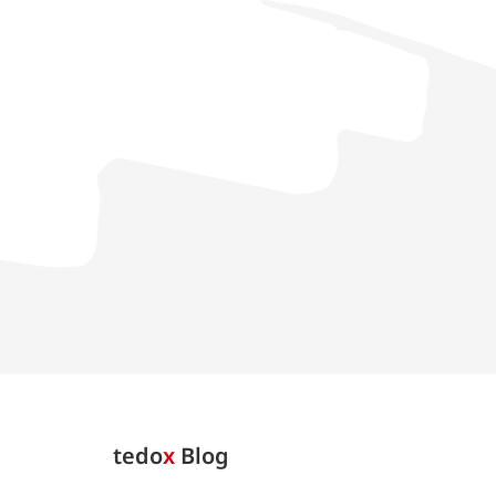
tedo
x
Blog