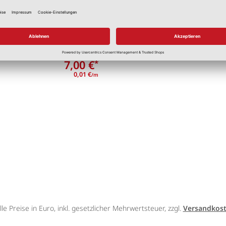
rn blau
7,00 €
*
0,01 €
/m
lle Preise in Euro, inkl. gesetzlicher Mehrwertsteuer, zzgl.
Versandkos