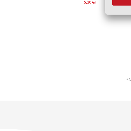
5,20 €
/l
*A