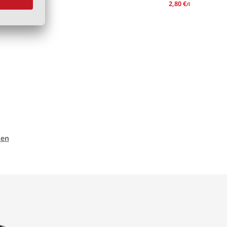
2,60 €
2,80 €
/l
/l
ten