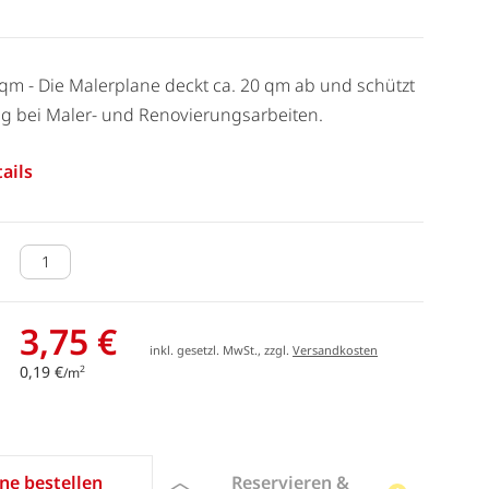
0 qm - Die Malerplane deckt ca. 20 qm ab und schützt
ng bei Maler- und Renovierungsarbeiten.
ails
3,75 €
inkl. gesetzl. MwSt., zzgl.
Versandkosten
0,19 €
2
/m
Reservieren &
ne bestellen