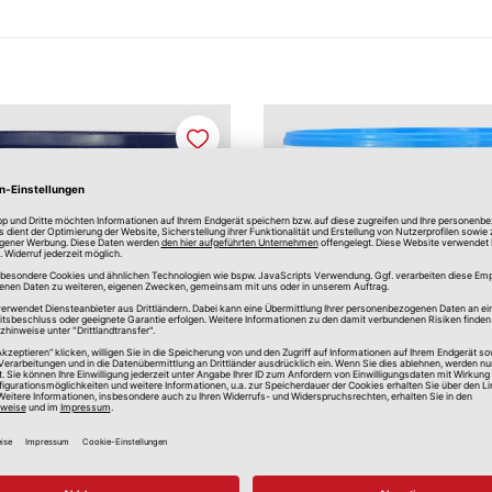
Merken
ch Schöner" Profiweiss
Fassadenfarbe
: sehr gut
Scheuer und Wetterbeständig
7,00 €
1
*