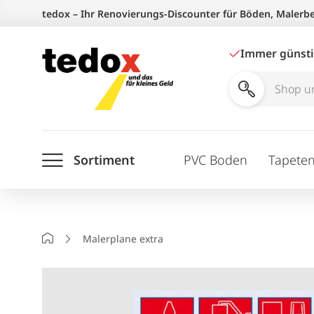
Zum
tedox – Ihr Renovierungs-Discounter für Böden, Malerb
Inhalt
springen
Immer günst
Shop
und
Ratgeber
Sortiment
PVC Boden
Tapete
durchsuchen
Startseite
Malerplane extra