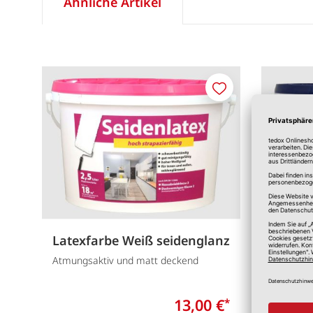
Ähnliche Artikel
Merken
Latexfarbe Weiß seidenglanz
"einfa
Atmungsaktiv und matt deckend
Deckkraft
13,00 €
*