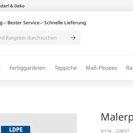
edarf & Deko
ig
Bester Service
Schnelle Lieferung
n
Fertiggardinen
Teppiche
Maß-Plissees
Ra
Malerp
Art.Nr.:
228697