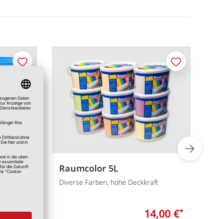
Merken
Merken
Raumcolor 5L
A
Diverse Farben, hohe Deckkraft
d
3,00 €
14,00 €
*
*