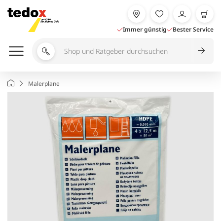
Zum
Inhalt
springen
Immer günstig
Bester Service
Shop
und
Ratgeber
Startseite
Malerplane
durchsuchen