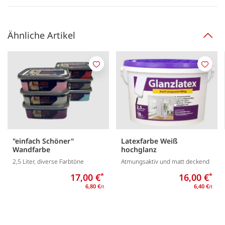
Ähnliche Artikel
Merken
Merk
"einfach Schöner"
Latexfarbe Weiß
Wandfarbe
hochglanz
2,5 Liter, diverse Farbtöne
Atmungsaktiv und matt deckend
17,00 €
*
16,00 €
*
6,80 €
6,40 €
/l
/l