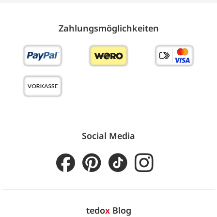
Zahlungs­möglich­keiten
Social Media
tedo
x
Blog