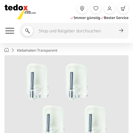
Zum
Inhalt
springen
Immer günstig
Bester Service
Shop
und
Ratgeber
Startseite
Klebehaken Transparent
durchsuchen