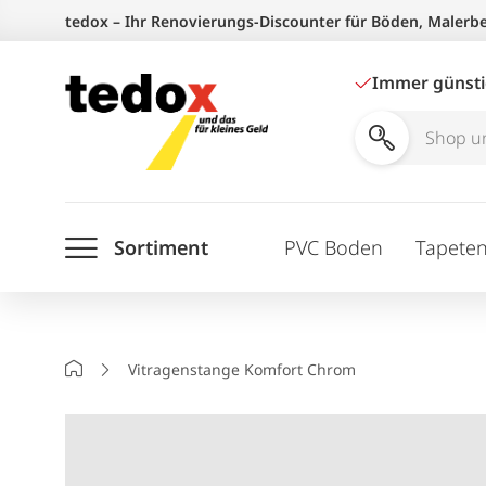
Zum
tedox – Ihr Renovierungs-Discounter für Böden, Malerb
Inhalt
springen
Immer günst
Shop
und
Ratgeber
Sortiment
PVC Boden
Tapete
durchsuchen
Startseite
Vitragenstange Komfort Chrom