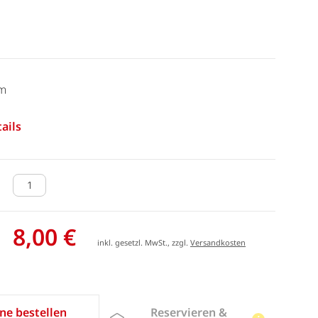
cm
ails
8,00 €
inkl. gesetzl. MwSt., zzgl.
Versandkosten
Reservieren &
ne bestellen