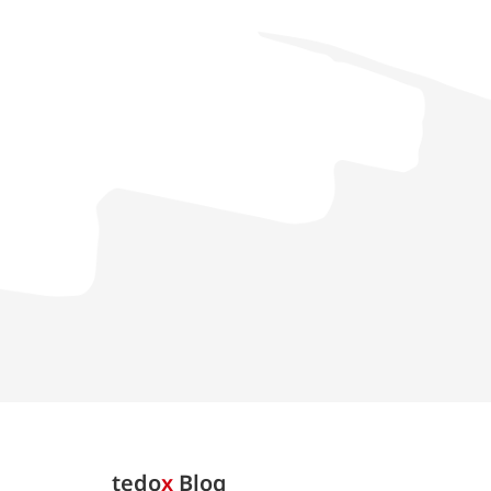
tedo
x
Blog