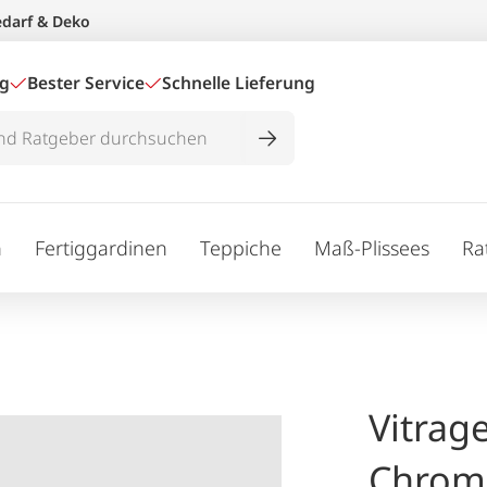
edarf & Deko
ig
Bester Service
Schnelle Lieferung
n
Fertiggardinen
Teppiche
Maß-Plissees
Ra
Vitrag
Chrom