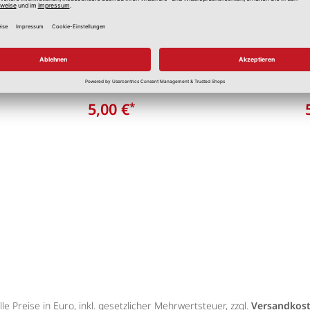
stange Flex weiß
Scheibenstange Leht
Edelstahl
Größen
diverse Größen
5,00 €
*
lle Preise in Euro, inkl. gesetzlicher Mehrwertsteuer, zzgl.
Versandkos