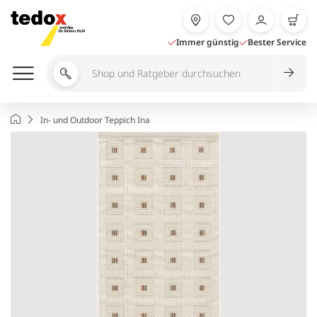
Zum
Inhalt
springen
Immer günstig
Bester Service
Shop
und
Ratgeber
Startseite
In- und Outdoor Teppich Ina
durchsuchen