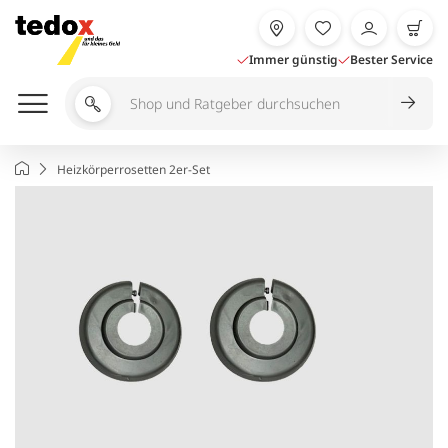
Zum
Inhalt
springen
Immer günstig
Bester Service
Shop
und
Ratgeber
Startseite
Heizkörperrosetten 2er-Set
durchsuchen