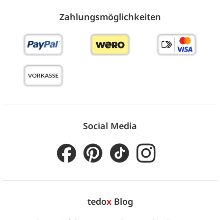
Zahlungs­möglich­keiten
Social Media
tedo
x
Blog