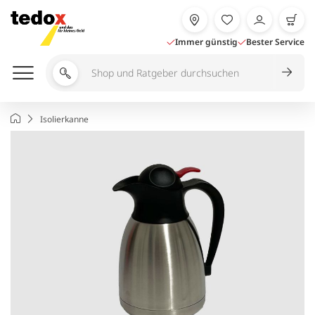
Zum
Inhalt
springen
Immer günstig
Bester Service
Shop
und
Ratgeber
Startseite
Isolierkanne
durchsuchen