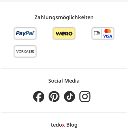
Zahlungs­möglich­keiten
Social Media
tedo
x
Blog