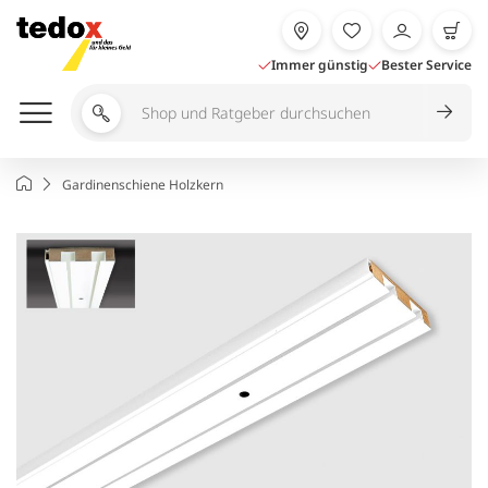
Zum
Inhalt
springen
Immer günstig
Bester Service
Shop
und
Ratgeber
Startseite
Gardinenschiene Holzkern
durchsuchen