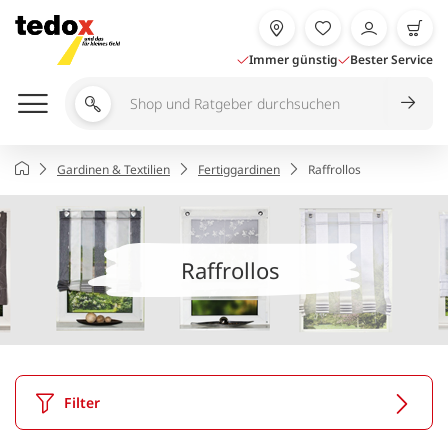
Zum
Inhalt
springen
Immer günstig
Bester Service
Shop
und
Ratgeber
Startseite
Gardinen & Textilien
Fertiggardinen
Raffrollos
durchsuchen
Raffrollos
Filter