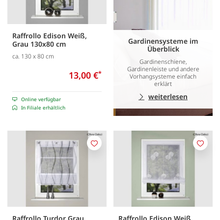
Raffrollo Edison Weiß,
Gardinensysteme im
Grau 130x80 cm
Überblick
ca. 130 x 80 cm
Gardinenschiene,
Gardinenleiste und andere
13,00 €
*
Vorhangsysteme einfach
erklärt
weiterlesen
Online verfügbar
In Filiale erhältlich
Merken
Merk
Raffrollo Turdor Grau
Raffrollo Edison Weiß