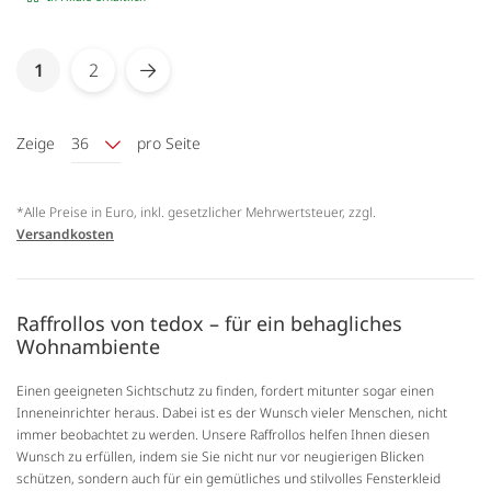
Seite
You're currently reading page
1
2
Seite
Seite
Weiter
Zeige
36
pro Seite
*Alle Preise in Euro, inkl. gesetzlicher Mehrwertsteuer, zzgl.
Versandkosten
Raffrollos von tedox – für ein behagliches
Wohnambiente
Einen geeigneten Sichtschutz zu finden, fordert mitunter sogar einen
Inneneinrichter heraus. Dabei ist es der Wunsch vieler Menschen, nicht
immer beobachtet zu werden. Unsere Raffrollos helfen Ihnen diesen
Wunsch zu erfüllen, indem sie Sie nicht nur vor neugierigen Blicken
schützen, sondern auch für ein gemütliches und stilvolles Fensterkleid