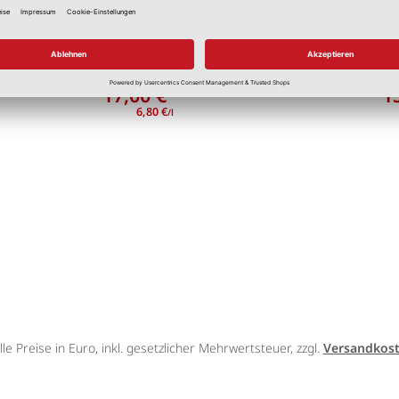
ch Schöner"
Latexfarbe Weiß seid
arbe
Atmungsaktiv und matt deck
, diverse Farbtöne
17,00 €
1
*
6,80 €
/l
lle Preise in Euro, inkl. gesetzlicher Mehrwertsteuer, zzgl.
Versandkos