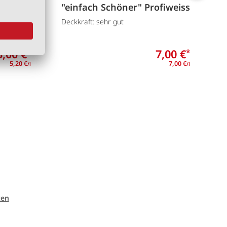
englanz
"einfach Schöner" Profiweiss
T
end
Deckkraft: sehr gut
D
3,00 €
7,00 €
*
*
5,20 €
7,00 €
/l
/l
ten