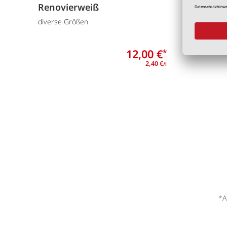
Renovierweiß
"einfa
Wandf
diverse Größen
2,5 Liter
12,00 €
*
2,40 €
/l
*A