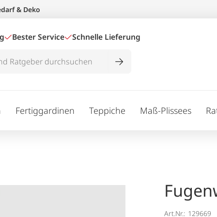
edarf & Deko
ig
Bester Service
Schnelle Lieferung
n
Fertiggardinen
Teppiche
Maß-Plissees
Ra
Fugen
Art.Nr.:
129669