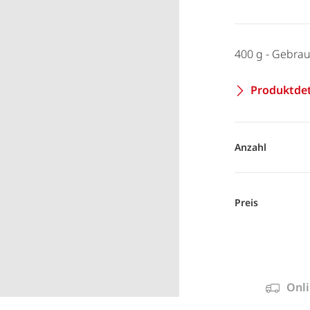
400 g - Gebrau
Produktdet
Anzahl
Preis
Onli