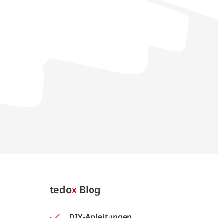
tedo
x
Blog
DIY-Anleitungen