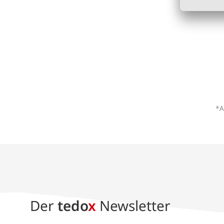
*A
Der
tedo
x
Newsletter