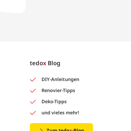
tedo
x
Blog
DIY-Anleitungen
Renovier-Tipps
Deko-Tipps
und vieles mehr!
Zum tedo
x
-Blog