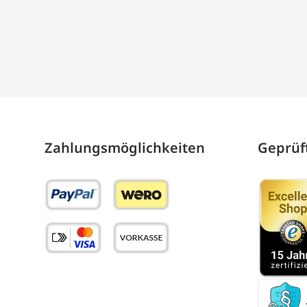
Zahlungs­möglich­keiten
Geprüft