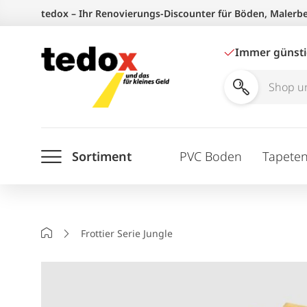
Zum
tedox – Ihr Renovierungs-Discounter für Böden, Malerb
Inhalt
springen
Immer günst
Shop
und
Ratgeber
Sortiment
PVC Boden
Tapete
durchsuchen
Startseite
Frottier Serie Jungle