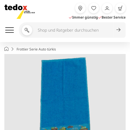
Zum
Inhalt
springen
Immer günstig
Bester Service
Shop
und
Ratgeber
Startseite
Frottier Serie Auto türkis
durchsuchen