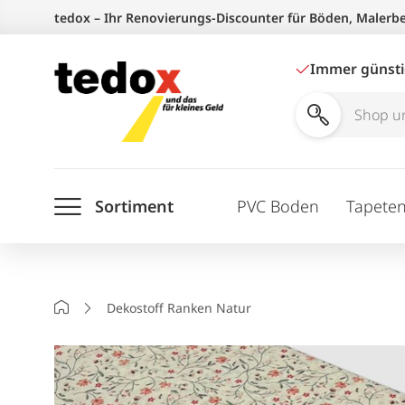
Zum
tedox – Ihr Renovierungs-Discounter für Böden, Malerb
Inhalt
springen
Immer günst
Shop
und
Ratgeber
Sortiment
PVC Boden
Tapete
durchsuchen
Startseite
Dekostoff Ranken Natur