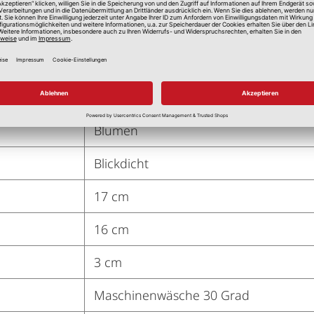
Natur
52 % Polyester, 48 % Baumwolle
Dekostoff Gemustert
Blumen
Blickdicht
17 cm
16 cm
3 cm
Maschinenwäsche 30 Grad