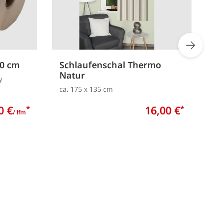
60 cm
Schlaufenschal Thermo
K
Natur
y
c
ca. 175 x 135 cm
0 €
16,00 €
*
*
/ lfm