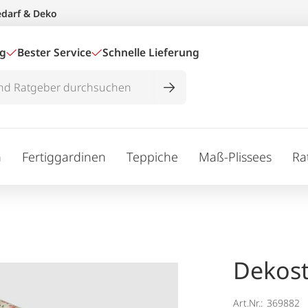
edarf & Deko
ig
Bester Service
Schnelle Lieferung
n
Fertiggardinen
Teppiche
Maß-Plissees
Ra
Dekost
Art.Nr.:
369882