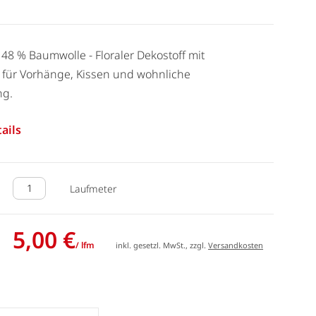
 48 % Baumwolle - Floraler Dekostoff mit
für Vorhänge, Kissen und wohnliche
ng.
ails
Laufmeter
5,00 €
/ lfm
inkl. gesetzl. MwSt., zzgl.
Versandkosten