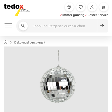
Zum
Inhalt
springen
Immer günstig
Bester Service
Shop
und
Ratgeber
Startseite
Dekokugel verspiegelt
durchsuchen