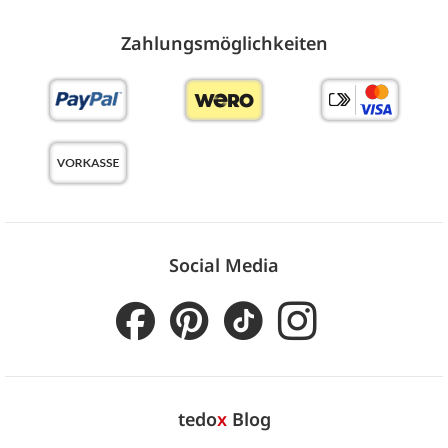
Zahlungs­möglich­keiten
Social Media
tedo
x
Blog