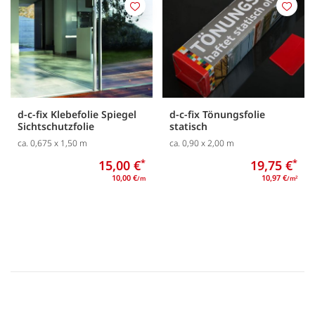
Merken
Merk
d-c-fix Klebefolie Spiegel
d-c-fix Tönungsfolie
Sichtschutzfolie
statisch
ca. 0,675 x 1,50 m
ca. 0,90 x 2,00 m
15,00 €
*
19,75 €
*
10,00 €
10,97 €
/m
/m
2