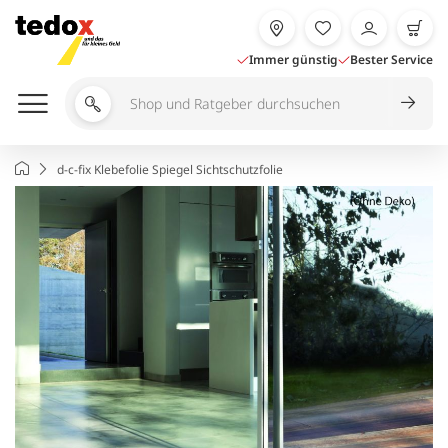
Zum
Inhalt
springen
Immer günstig
Bester Service
Shop
und
Ratgeber
Startseite
d-c-fix Klebefolie Spiegel Sichtschutzfolie
durchsuchen