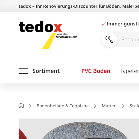
Zum
tedox – Ihr Renovierungs-Discounter für Böden, Malerb
Inhalt
springen
Immer günst
Shop
und
Ratgeber
Sortiment
PVC Boden
Tapete
durchsuchen
Startseite
Bodenbeläge & Teppiche
Matten
Stu