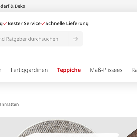
edarf & Deko
ig
Bester Service
Schnelle Lieferung
n
Fertiggardinen
Teppiche
Maß-Plissees
R
fenmatten