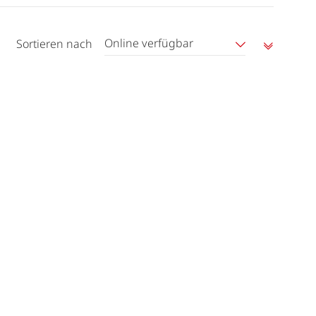
Online verfügbar
Sortieren nach
Aufstei
sortier