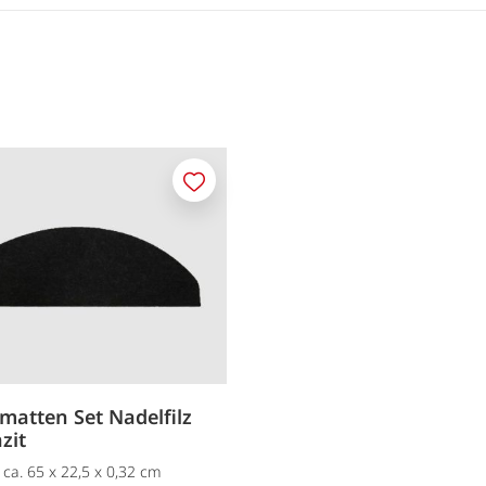
Merken
matten Set Nadelfilz
zit
 ca. 65 x 22,5 x 0,32 cm