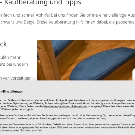
 – Kaufberatung und Tipps
fach und schnell Abhilfe! Bei uns finden Sie online eine vielfältige 
Schwarz und Beige. Diese Kaufberatung hilft Ihnen dabei, die passende
ick
stufen mehr
ers bei Kindern
 vor vorzeitiger
 da diese fußwarm
ensteigen bieten.
enmatte: Beliebte
 ein neues,
en und
mit kaschieren.
en ist das