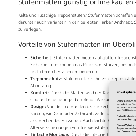
Stufenmatten günstig online kaufen
Kalte und rutschige Treppenstufen? Stufenmatten schaffen ein
darunter auch Varianten in den beliebten Farben Anthrazit, 
zu verlegen.
Vorteile von Stufenmatten im Überbl
Sicherheit:
Stufenmatten bieten auf glatten Treppen
Sicherheit und können das Risiko von Stürzen, besond
und älteren Personen, minimieren.
Treppenschutz:
Stufenmatten schützen Treppenstufen
Abnutzung.
Komfort:
Durch die Matten wird der Komfort erhöht,
sind und eine geringe dämpfende Wirkung beim Trepp
Design:
Von der halbrunden bis zur rechteckigen Stuf
Farben, wie Grau oder Anthrazit, verleihen der Treppe
ansprechendes Aussehen. Auch leichte Beschädigung
Alterserscheinungen von Treppenstufen lassen sich da
Einfache Montage:
Durch die integrierten Klebestreif