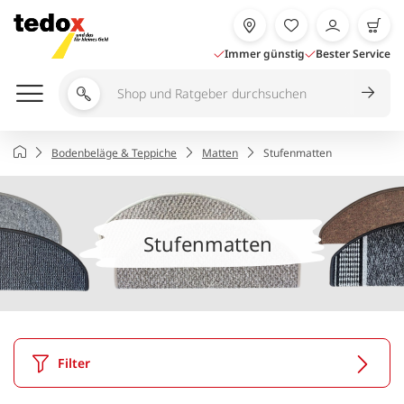
Zum
Inhalt
springen
Immer günstig
Bester Service
Shop
und
Ratgeber
Startseite
Bodenbeläge & Teppiche
Matten
Stufenmatten
durchsuchen
Stufenmatten
Filter