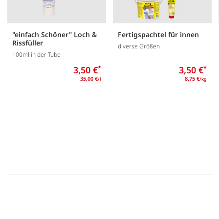
"einfach Schöner" Loch &
Fertigspachtel für innen
Rissfüller
diverse Größen
100ml in der Tube
3,50 €
*
3,50 €
*
35,00 €
8,75 €
/l
/kg