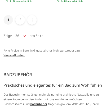
In Filiale erhältlich
In Filiale erhältlich
Seite
You're currently reading page
1
2
Seite
Seite
Weiter
Zeige
36
pro Seite
*Alle Preise in Euro, inkl. gesetzlicher Mehrwertsteuer, zzgl.
Versandkosten
BADZUBEHÖR
Praktisches und elegantes für ein Bad zum Wohlfühlen
Das Badezimmer ist längst mehr als nur eine praktische Nasszelle und zu
einem Raum geworden, in dem wir uns wohlfühlen möchten.
Badaccessoires und
Badzubehör
tragen in großem Maße dazu bei, Ihrem