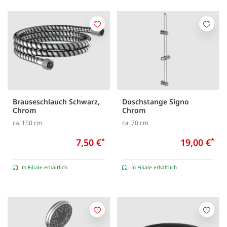
Merken
Merk
Brauseschlauch Schwarz,
Duschstange Signo
Chrom
Chrom
ca. 150 cm
ca. 70 cm
7,50 €
*
19,00 €
*
In Filiale erhältlich
In Filiale erhältlich
Merken
Merk