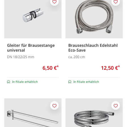
Merken
Merk
Gleiter für Brausestange
Brauseschlauch Edelstahl
universal
Eco-Save
DN 18/22/25 mm
ca. 200 cm
6,50 €
*
12,50 €
*
In Filiale erhältlich
In Filiale erhältlich
Merken
Merk