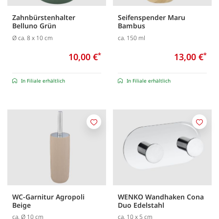
Zahnbürstenhalter
Seifenspender Maru
Belluno Grün
Bambus
Ø ca. 8 x 10 cm
ca. 150 ml
10,00 €
*
13,00 €
*
In Filiale erhältlich
In Filiale erhältlich
Merken
Merk
WC-Garnitur Agropoli
WENKO Wandhaken Cona
Beige
Duo Edelstahl
ca. Ø 10 cm
ca. 10 x 5 cm