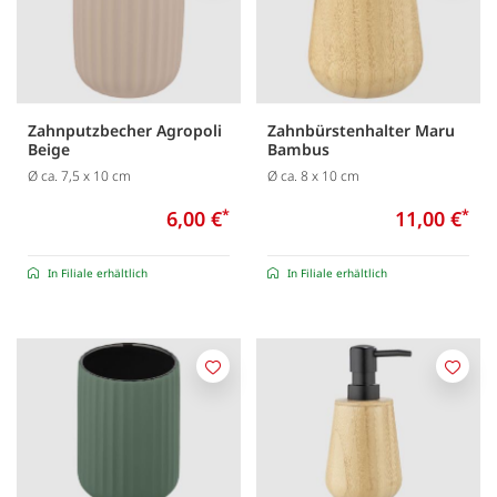
Zahnputzbecher Agropoli
Zahnbürstenhalter Maru
Beige
Bambus
Ø ca. 7,5 x 10 cm
Ø ca. 8 x 10 cm
6,00 €
*
11,00 €
*
In Filiale erhältlich
In Filiale erhältlich
Merken
Merk