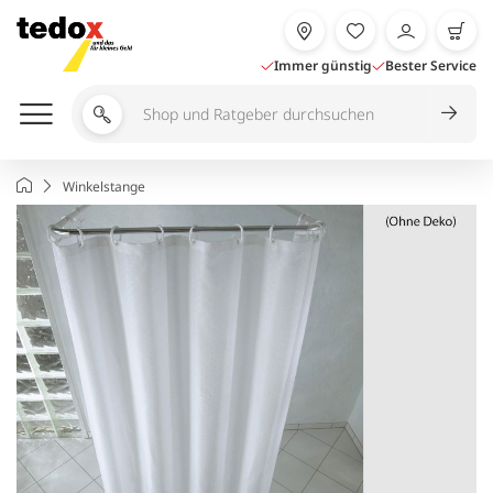
Zum
Inhalt
springen
Immer günstig
Bester Service
Shop
und
Ratgeber
Startseite
Winkelstange
durchsuchen