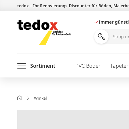
Zum
tedox – Ihr Renovierungs-Discounter für Böden, Malerb
Inhalt
springen
Immer günst
Shop
und
Ratgeber
Sortiment
PVC Boden
Tapete
durchsuchen
Startseite
Winkel