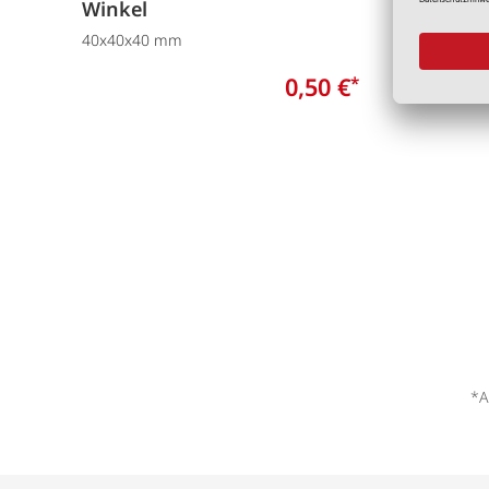
Winkel
Winke
40x40x40 mm
70x70x5
0,50 €
*
*A