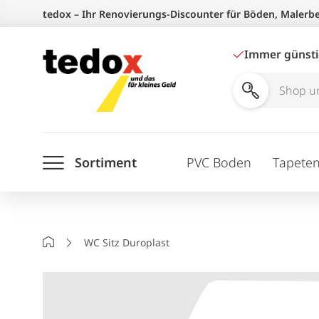
Zum
tedox – Ihr Renovierungs-Discounter für Böden, Malerb
Inhalt
springen
Immer günst
Shop
und
Ratgeber
Sortiment
PVC Boden
Tapete
durchsuchen
Startseite
WC Sitz Duroplast