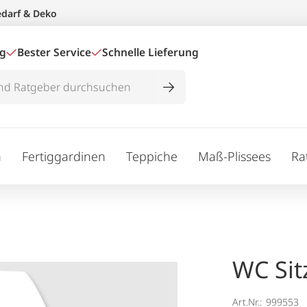
edarf & Deko
ig
Bester Service
Schnelle Lieferung
n
Fertiggardinen
Teppiche
Maß-Plissees
Ra
WC Sit
Art.Nr.:
999553