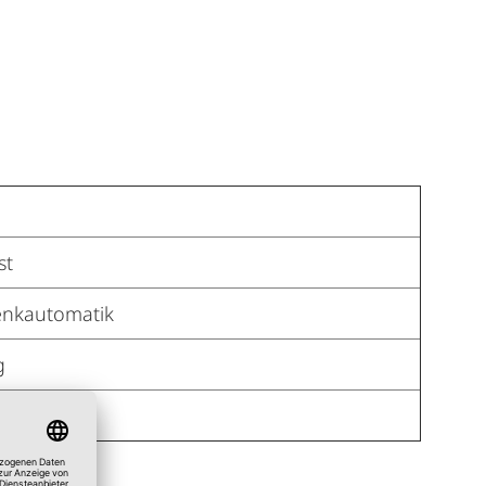
st
enkautomatik
g