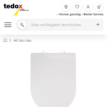
Zum
Inhalt
springen
Immer günstig
Bester Service
Shop
und
Ratgeber
Startseite
WC-Sitz Calla
durchsuchen