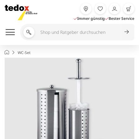
Zum
Inhalt
springen
Immer günstig
Bester Service
Shop
und
Ratgeber
Startseite
WC-Set
durchsuchen