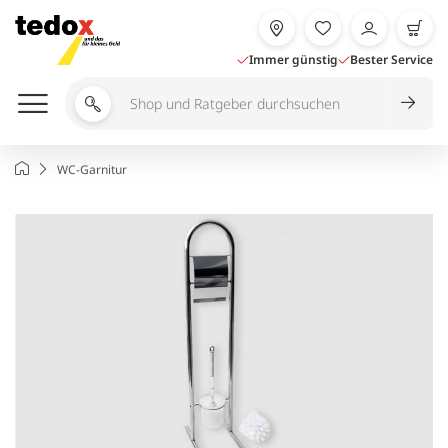
Zum
Inhalt
springen
Immer günstig
Bester Service
Shop
und
Ratgeber
Startseite
WC-Garnitur
durchsuchen