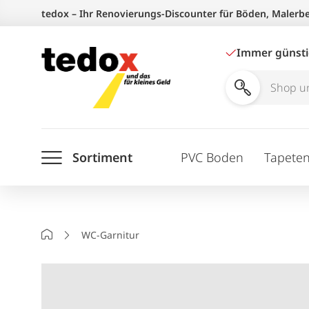
Zum
tedox – Ihr Renovierungs-Discounter für Böden, Malerb
Inhalt
springen
Immer günst
Shop
und
Ratgeber
Sortiment
PVC Boden
Tapete
durchsuchen
Startseite
WC-Garnitur