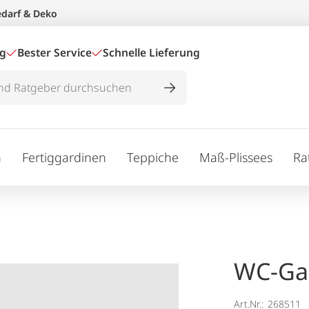
edarf & Deko
ig
Bester Service
Schnelle Lieferung
n
Fertiggardinen
Teppiche
Maß-Plissees
Ra
WC-Gar
Art.Nr.:
268511