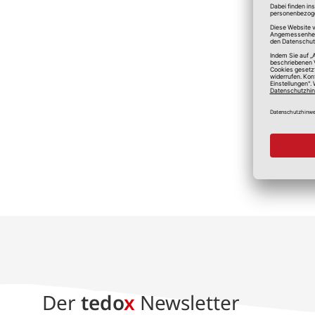
*A
Der
tedo
x
Newsletter