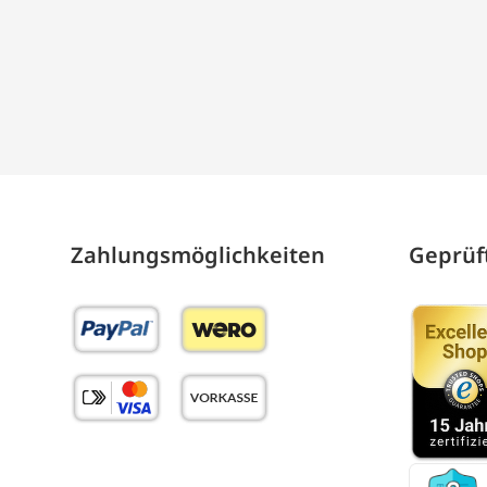
Zahlungs­möglich­keiten
Geprüft