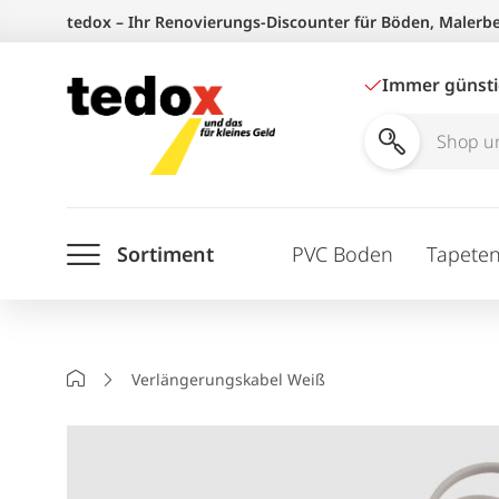
Zum
tedox – Ihr Renovierungs-Discounter für Böden, Malerb
Inhalt
springen
Immer günst
Shop
und
Ratgeber
Sortiment
PVC Boden
Tapete
durchsuchen
Startseite
Verlängerungskabel Weiß