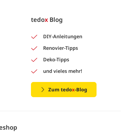
tedo
x
Blog
DIY-Anleitungen
Renovier-Tipps
Deko-Tipps
und vieles mehr!
Zum tedo
x
-Blog
neshop