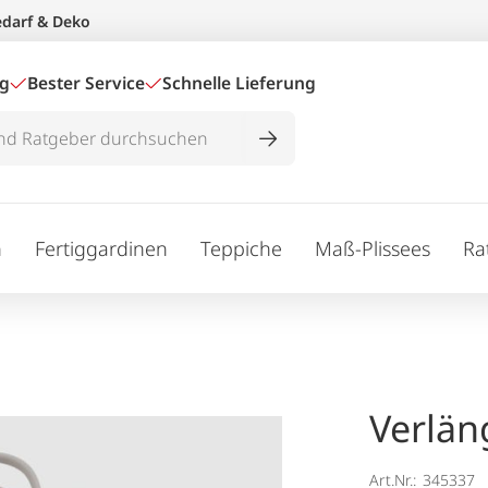
edarf & Deko
ig
Bester Service
Schnelle Lieferung
n
Fertiggardinen
Teppiche
Maß-Plissees
Ra
Verlän
Art.Nr.:
345337