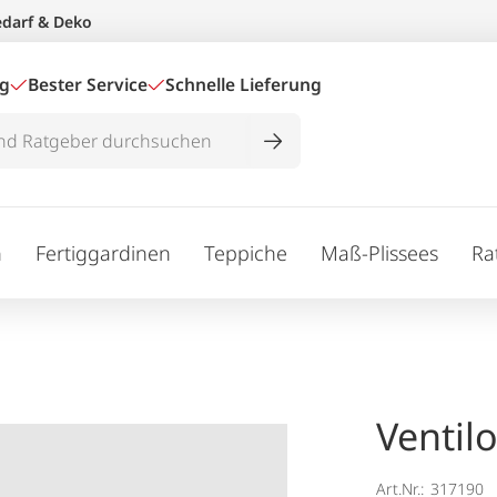
edarf & Deko
ig
Bester Service
Schnelle Lieferung
n
Fertiggardinen
Teppiche
Maß-Plissees
Ra
Ventilo
Art.Nr.:
317190