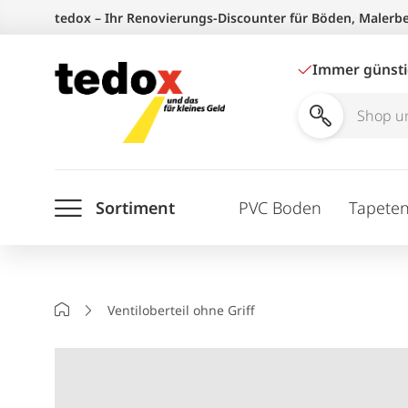
Zum
tedox – Ihr Renovierungs-Discounter für Böden, Malerb
Inhalt
springen
Immer günst
Shop
und
Ratgeber
Sortiment
PVC Boden
Tapete
durchsuchen
Startseite
Ventiloberteil ohne Griff