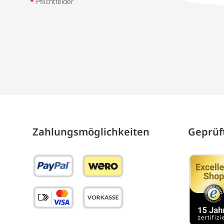
*
Pflichtfelder
Zahlungs­möglich­keiten
Geprüft