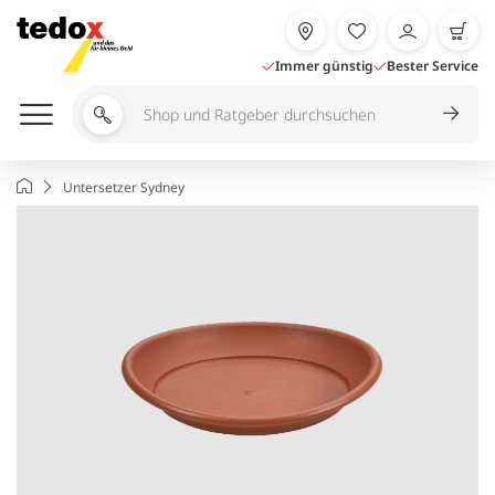
Zum
Inhalt
springen
Immer günstig
Bester Service
Shop
und
Ratgeber
Startseite
Untersetzer Sydney
durchsuchen