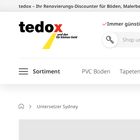
Zum
tedox – Ihr Renovierungs-Discounter für Böden, Malerb
Inhalt
springen
Immer günst
Shop
und
Ratgeber
Sortiment
PVC Boden
Tapete
durchsuchen
Startseite
Untersetzer Sydney