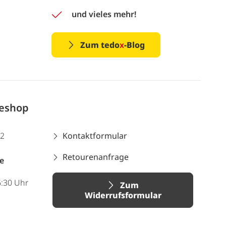
und vieles mehr!
Zum tedo
x
-Blog
neshop
12
Kontaktformular
Retourenanfrage
e
6:30 Uhr
Zum
Widerrufsformular