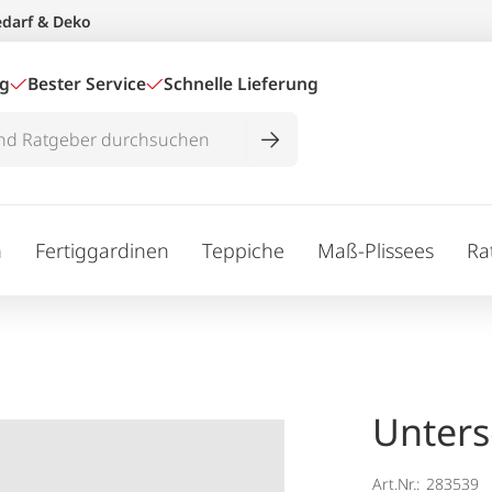
edarf & Deko
ig
Bester Service
Schnelle Lieferung
n
Fertiggardinen
Teppiche
Maß-Plissees
Ra
Unters
Art.Nr.:
283539