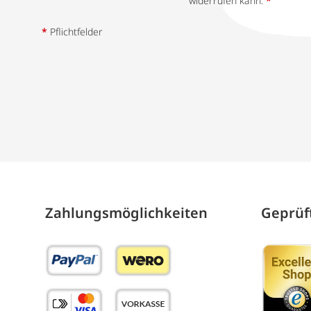
widerrufen kann.
*
*
Pflichtfelder
Zahlungs­möglich­keiten
Geprüft