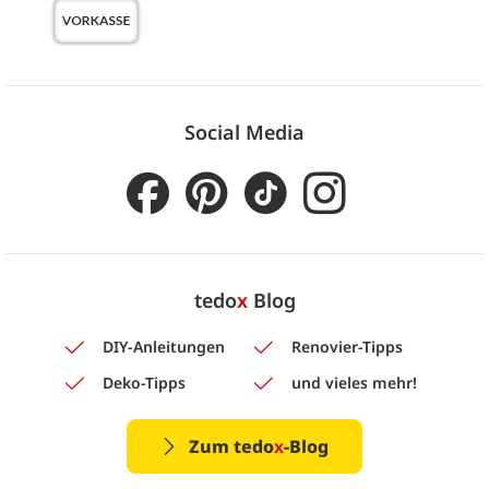
Social Media
tedo
x
Blog
DIY-Anleitungen
Renovier-Tipps
Deko-Tipps
und vieles mehr!
Zum tedo
x
-Blog