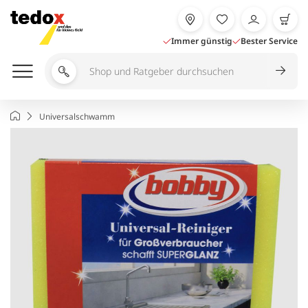
Zum
Inhalt
springen
Immer günstig
Bester Service
Shop
und
Ratgeber
Startseite
Universalschwamm
durchsuchen