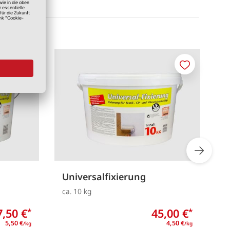
Merken
Merken
Universalfixierung
U
ca. 10 kg
1
7,50 €
45,00 €
*
*
5,50 €
4,50 €
/kg
/kg