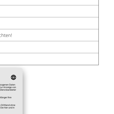
chten!