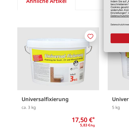
Ähnliche Artikel
Merken
Universalfixierung
Univer
ca. 3 kg
5 kg
17,50 €
*
5,83 €
/kg