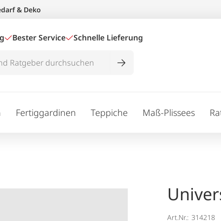
edarf & Deko
ig
Bester Service
Schnelle Lieferung
n
Fertiggardinen
Teppiche
Maß-Plissees
Ra
Univer
Art.Nr.:
314218