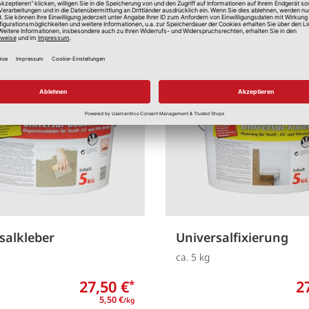
Merken
salkleber
Universalfixierung
ca. 5 kg
27,50 €
2
*
5,50 €
/kg