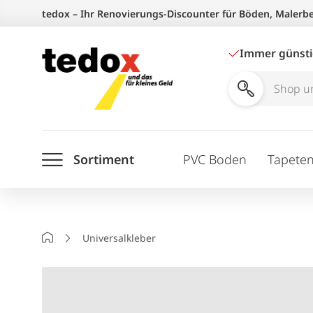
Zum
tedox – Ihr Renovierungs-Discounter für Böden, Malerb
Inhalt
springen
Immer günst
Shop
und
Ratgeber
Sortiment
PVC Boden
Tapete
durchsuchen
Startseite
Universalkleber