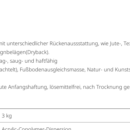
mit unterschiedlicher Rückenaussstattung, wie Jute-, Te
signbelägen(Dryback).
ag-, saug- und haftfähig
achtelt), Fußbodenausgleichsmasse, Natur- und Kunsts
 gute Anfangshaftung, lösemittelfrei, nach Trocknung g
3 kg
Acrylic-Copolymer-Dispersion