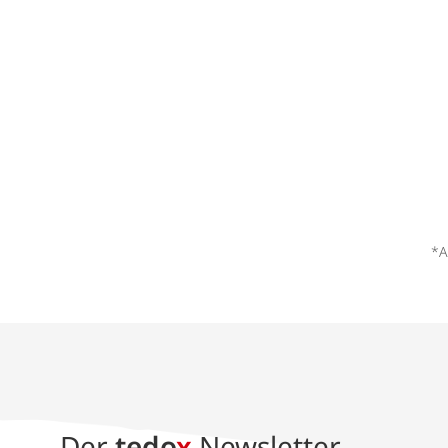
*A
Der
tedo
x
Newsletter