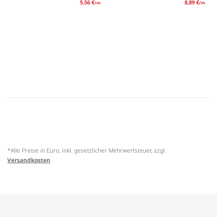
5,56 €
8,89 €
/m
/m
*Alle Preise in Euro, inkl. gesetzlicher Mehrwertsteuer, zzgl.
Versandkosten