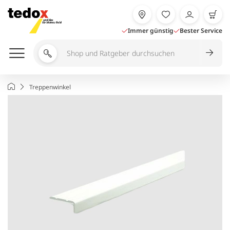
Zum
Inhalt
springen
Immer günstig
Bester Service
Shop
und
Ratgeber
Startseite
Treppenwinkel
durchsuchen