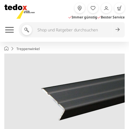
Zum
Inhalt
springen
Immer günstig
Bester Service
Shop
und
Ratgeber
Startseite
Treppenwinkel
durchsuchen