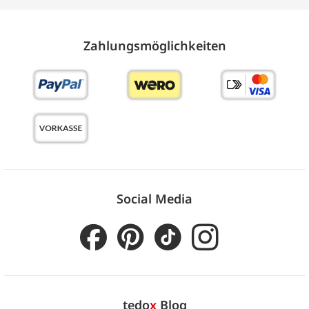
Zahlungs­möglich­keiten
Social Media
tedo
x
Blog