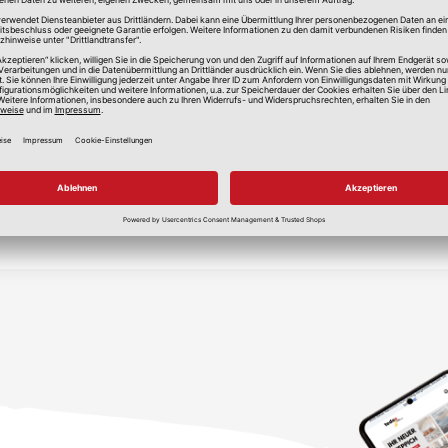
lle Preise in Euro, inkl. gesetzlicher Mehrwertsteuer, zzgl.
Versandkos