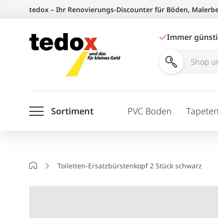
Zum
tedox – Ihr Renovierungs-Discounter für Böden, Malerb
Inhalt
springen
Immer günst
Shop
und
Ratgeber
Sortiment
PVC Boden
Tapete
durchsuchen
Startseite
Toiletten-Ersatzbürstenkopf 2 Stück schwarz