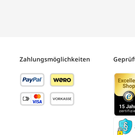
Zahlungs­möglich­keiten
Geprüft