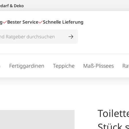
edarf & Deko
ig
Bester Service
Schnelle Lieferung
n
Fertiggardinen
Teppiche
Maß-Plissees
Ra
Toilet
Stück 