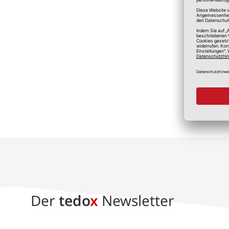
*A
Der
tedo
x
Newsletter