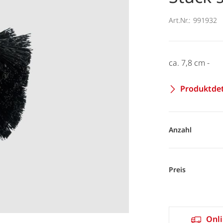
Art.Nr.:
991932
ca. 7,8 cm -
Produktdet
Anzahl
Preis
Onli