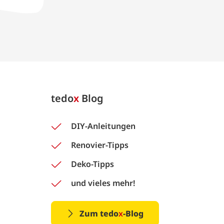
tedo
x
Blog
DIY-Anleitungen
Renovier-Tipps
Deko-Tipps
und vieles mehr!
Zum tedo
x
-Blog